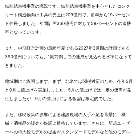
鉄筋結束機事業の概況です。鉄筋結束機事業を中心としたコンク
リート構造物向け工具の売上は209億円で、前年から19パーセン
ト伸長しました。年間計画360億円に対して58パーセントの進捗
率となっています。
また、中期経営計画の最終年度である2027年3月期の計画である
390億円についても、1期前倒しでの達成が見込める水準になって
きました。
地域別にご説明します。まず、北米では関税対応のため、今年5月
と9月に値上げを実施しました。5月の値上げでは一定の仮需が発
生しましたが、9月の値上げによる仮需は限定的でした。
また、移民政策の影響による建設現場の人手不足を背景に、機
械・消耗品の販売が好調に推移しています。さらに、新規ユーザ
ーへの特大径モデルの提案がスタンダードモデルなど他のモデル