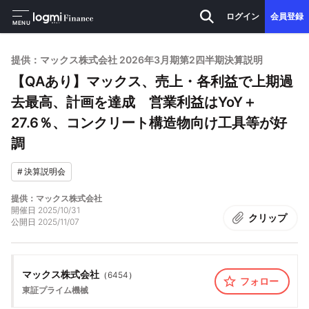
ログイン
会員登録
MENU
提供：マックス株式会社 2026年3月期第2四半期決算説明
【QAあり】マックス、売上・各利益で上期過
去最高、計画を達成 営業利益はYoY＋
27.6％、コンクリート構造物向け工具等が好
調
#
決算説明会
提供：マックス株式会社
開催日
2025/10/31
クリップ
公開日
2025/11/07
マックス株式会社
（
6454
）
フォロー
東証プライム
機械