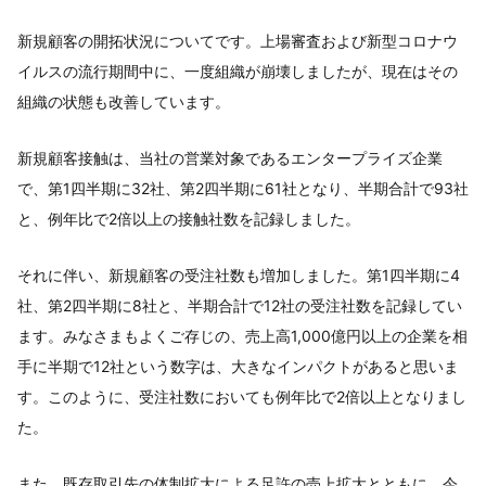
新規顧客の開拓状況についてです。上場審査および新型コロナウ
イルスの流行期間中に、一度組織が崩壊しましたが、現在はその
組織の状態も改善しています。
新規顧客接触は、当社の営業対象であるエンタープライズ企業
で、第1四半期に32社、第2四半期に61社となり、半期合計で93社
と、例年比で2倍以上の接触社数を記録しました。
それに伴い、新規顧客の受注社数も増加しました。第1四半期に4
社、第2四半期に8社と、半期合計で12社の受注社数を記録してい
ます。みなさまもよくご存じの、売上高1,000億円以上の企業を相
手に半期で12社という数字は、大きなインパクトがあると思いま
す。このように、受注社数においても例年比で2倍以上となりまし
た。
また、既存取引先の体制拡大による足許の売上拡大とともに、今