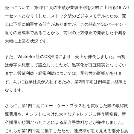
売上について、第2四半期の実績が業績予測を大幅に上回る48.7パ
ーセントとなりました。ストック型のビジネスモデルのため、売
上は下期に偏重する傾向がありますが、この時点で50パーセント
近くの達成率であることから、前回の上方修正で発表した予測を
大幅に上回る状況です。
また、WhiteBox社のCX推進により、売上が伸長しました。当初
は赤字を想定して設立しましたが、黒字化がほぼ確実となってい
ます。営業利益・経常利益については、季節性の影響がありま
す。4月に新卒社員が入社するため、第2四半期は例年悪い結果と
なります。
さらに、第1四半期にエー・ケー・プラス社を買収した際の取得関
連費用や、AIシフトに向けた大きなチャレンジに伴う研修費、新
卒採用が順調だったことによる紹介手数料などが発生しました。
これらが第1四半期に集中したため、達成率が悪く見える部分もあ