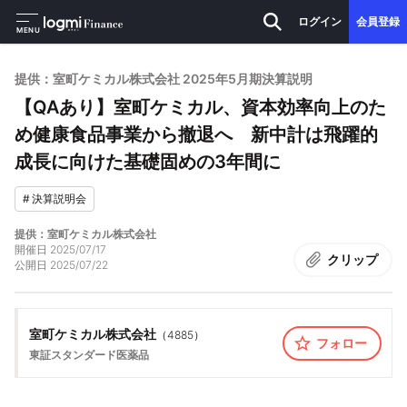
ログイン
会員登録
MENU
提供：室町ケミカル株式会社 2025年5月期決算説明
【QAあり】室町ケミカル、資本効率向上のた
め健康食品事業から撤退へ 新中計は飛躍的
成長に向けた基礎固めの3年間に
#
決算説明会
提供：室町ケミカル株式会社
開催日
2025/07/17
クリップ
公開日
2025/07/22
室町ケミカル株式会社
（
4885
）
フォロー
東証スタンダード
医薬品