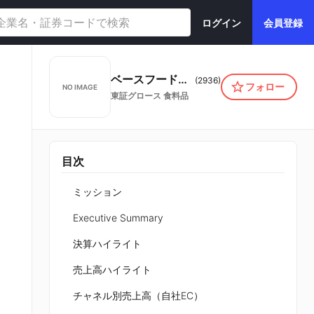
ログイン
会員登録
ベースフード株式会社
(
2936
)
フォロー
NO IMAGE
東証グロース
食料品
目次
ミッション
Executive Summary
決算ハイライト
売上高ハイライト
チャネル別売上高（自社EC）