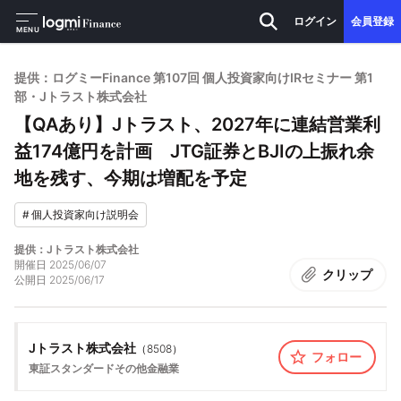
ログイン
会員登録
MENU
提供：ログミーFinance 第107回 個人投資家向けIRセミナー 第1
部・Jトラスト株式会社
【QAあり】Jトラスト、2027年に連結営業利
益174億円を計画 JTG証券とBJIの上振れ余
地を残す、今期は増配を予定
#
個人投資家向け説明会
提供：Jトラスト株式会社
開催日
2025/06/07
クリップ
公開日
2025/06/17
Jトラスト株式会社
（
8508
）
フォロー
東証スタンダード
その他金融業