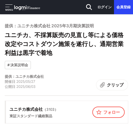
ログイン
会員登録
MENU
提供：ユニチカ株式会社 2025年3月期決算説明
ユニチカ、不採算販売の見直し等による価格
改定やコストダウン施策を遂行し、通期営業
利益は黒字で着地
#
決算説明会
提供：ユニチカ株式会社
開催日
2025/05/27
クリップ
公開日
2025/06/03
ユニチカ株式会社
（
3103
）
フォロー
東証スタンダード
繊維製品