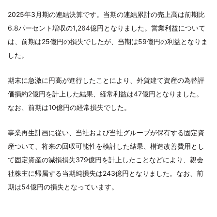
2025年3月期の連結決算です。当期の連結累計の売上高は前期比
6.8パーセント増収の1,264億円となりました。営業利益について
は、前期は25億円の損失でしたが、当期は59億円の利益となりま
した。
期末に急激に円高が進行したことにより、外貨建て資産の為替評
価損約2億円を計上した結果、経常利益は47億円となりました。
なお、前期は10億円の経常損失でした。
事業再生計画に従い、当社および当社グループが保有する固定資
産ついて、将来の回収可能性を検討した結果、構造改善費用とし
て固定資産の減損損失379億円を計上したことなどにより、親会
社株主に帰属する当期純損失は243億円となりました。なお、前
期は54億円の損失となっています。