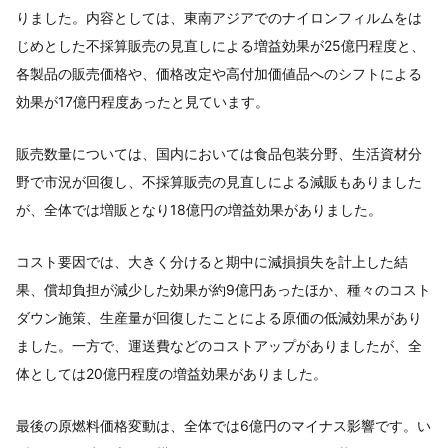
りました。内容としては、東南アジアでのナイロンフィルムをは
じめとした不採算販売の見直しによる増益効果が25億円程度と、
各製品の販売価格や、価格改定や高付加価値品へのシフトによる
効果が17億円程度あったと見ています。
販売数量については、国内においては食品包装分野、生活資材分
野で市況が回復し、不採算販売の見直しによる減販もありました
が、全体では増販となり18億円の増益効果がありました。
コスト要因では、大きく分けると期中に減損損失を計上した結
果、償却負担が減少した効果が約9億円あったほか、種々のコスト
ダウン施策、生産量が回復したことによる原価の低減効果があり
ました。一方で、運送費などのコストアップがありましたが、全
体としては20億円程度の増益効果がありました。
最後の原燃料価格変動は、全体では6億円のマイナス影響です。い