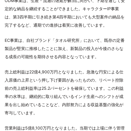
ODM事業は、生産・流通の遅延が解消に向かい、下期を通じて安
定的な納品を継続することができました。キャラクターIP事業
は、第3四半期に引き続き第4四半期においても大型案件の納品を
完了するなど、通期での進捗は着実に改善しています。
EC事業は、自社ブランド「タオル研究所」において、既存の定番
製品が堅実に推移したことに加え、新製品の投入が今後のさらな
る成長の可能性を期待させる内容となっています。
売上総利益は22億4,900万円となりました。急激な円安による仕
入原価の上昇という押し下げ要因があったものの、リベート控除
前の売上総利益率は25.2パーセントを確保しています。この利益
率の水準は、継続的に取り組んでいるインド生産へのシフトが成
果を出し始めていることなど、内部努力による収益基盤の強化が
寄与しています。
営業利益は5億8,100万円となりました。当期では上場に伴う管理