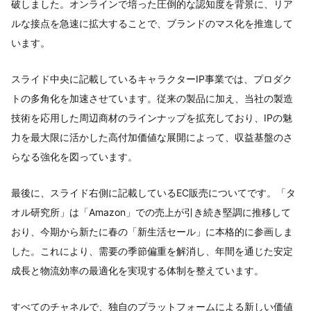
破しました。オンラインで培った圧倒的な認知度を背景に、リア
ルな接点を急速に拡大することで、ブランドのマス化を推進して
います。
スライド中央に記載しているキャラクターIP事業では、プロダク
トの多角化を加速させています。従来の製品に加え、当社の製造
技術を応用した周辺商材のラインナップを拡充しており、IPの魅
力を最大限に活かした高付加価値な展開によって、収益基盤のさ
らなる強化を図っています。
最後に、スライド右側に記載しているEC販売についてです。「タ
オル研究所」は「Amazon」での売上が引き続き堅調に推移して
おり、今期から新たに春の「新生活セール」に本格的に参画しま
した。これにより、需要の季節偏重を解消し、年間を通じた安定
成長と物流効率の最適化を実現する体制を整えています。
すべてのチャネルで、独自のプラットフォームによる新しい価値