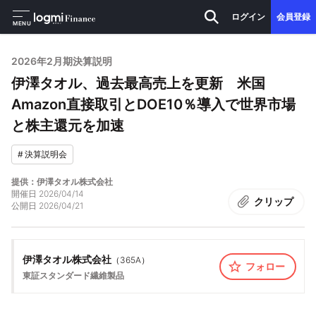
ログイン
会員登録
MENU
2026年2月期決算説明
伊澤タオル、過去最高売上を更新 米国
Amazon直接取引とDOE10％導入で世界市場
と株主還元を加速
#
決算説明会
提供：伊澤タオル株式会社
開催日
2026/04/14
クリップ
公開日
2026/04/21
伊澤タオル株式会社
（
365A
）
フォロー
東証スタンダード
繊維製品