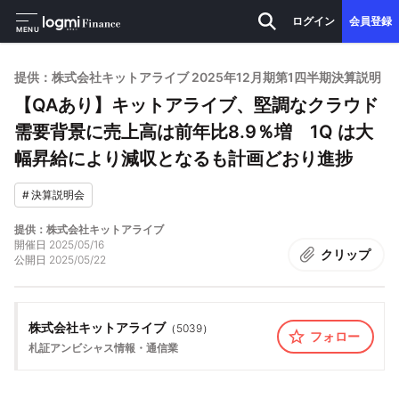
ログイン
会員登録
MENU
提供：株式会社キットアライブ 2025年12月期第1四半期決算説明
【QAあり】キットアライブ、堅調なクラウド
需要背景に売上高は前年比8.9％増 1Q は大
幅昇給により減収となるも計画どおり進捗
#
決算説明会
提供：株式会社キットアライブ
開催日
2025/05/16
クリップ
公開日
2025/05/22
株式会社キットアライブ
（
5039
）
フォロー
札証アンビシャス
情報・通信業