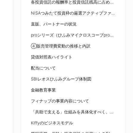
各投資信託の報酬率と投資信託残高に占める比率の推移
NISAつみたて投資枠の厳選アクティブファンド
直販、パートナーの状況
proシリーズ（ひふみマイクロスコープpro、ひふみクロスオーバーpro）の状況
④販売管理費変動の推移と内訳
貸借対照表ハイライト
配当について
SBIレオスひふみグループ体制図
金融教育事業
フィナップの事業内容について
「共助で支える」仕組みを具体化すべく、寄付プラットフォームの運営を行う子会社を設立
Kiffyのビジネスモデル