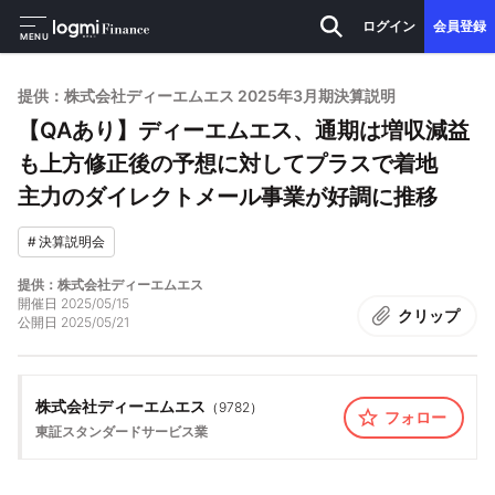
ログイン
会員登録
MENU
提供：株式会社ディーエムエス 2025年3月期決算説明
【QAあり】ディーエムエス、通期は増収減益
も上方修正後の予想に対してプラスで着地
主力のダイレクトメール事業が好調に推移
#
決算説明会
提供：株式会社ディーエムエス
開催日
2025/05/15
クリップ
公開日
2025/05/21
株式会社ディーエムエス
（
9782
）
フォロー
東証スタンダード
サービス業