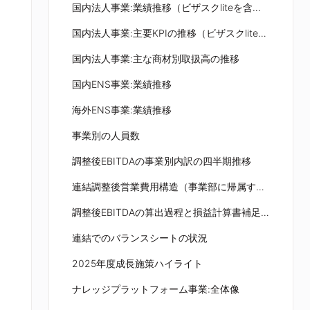
国内法人事業:業績推移（ビザスクliteを含む）
国内法人事業:主要KPIの推移（ビザスクliteを除く）
国内法人事業:主な商材別取扱高の推移
国内ENS事業:業績推移
海外ENS事業:業績推移
事業別の人員数
調整後EBITDAの事業別内訳の四半期推移
連結調整後営業費用構造（事業部に帰属するコストと人件費除く）
調整後EBITDAの算出過程と損益計算書補足説明
連結でのバランスシートの状況
2025年度成長施策ハイライト
ナレッジプラットフォーム事業:全体像