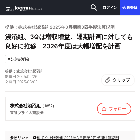
ログイン
会員登録
MENU
提供：株式会社淺沼組 2025年3月期第3四半期決算説明
淺沼組、3Qは増収増益、通期計画に対しても
良好に推移 2026年度は大幅増配を計画
#
決算説明会
提供：株式会社淺沼組
開催日
2025/02/26
クリップ
公開日
2025/03/03
株式会社淺沼組
（
1852
）
フォロー
東証プライム
建設業
参照リンク
株式会社淺沼組 2025年3月期第3四半期決算説明