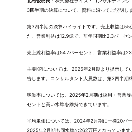
北村俊樹氏
：株式会社ライズ・コンサルティング・
3四半期の決算について、資料に沿ってご説明し
第3四半期の決算ハイライトです。売上収益は55
た。営業利益は12.9億で、前年同期比2.3パー
売上総利益率は54.7パーセント、営業利益率は23
主要KPIについては、2025年2月期より提示
告します。コンサルタント人員数は、第3四半期終了
稼働率については、2025年2月期は採用・営業
セントと高い水準を維持できています。
平均単価については、2024年2月期に一律20
2025年2月期も同水準の262万円となっています