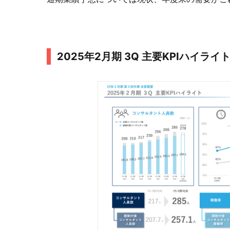
2025年2月期 3Q 主要KPIハイライ