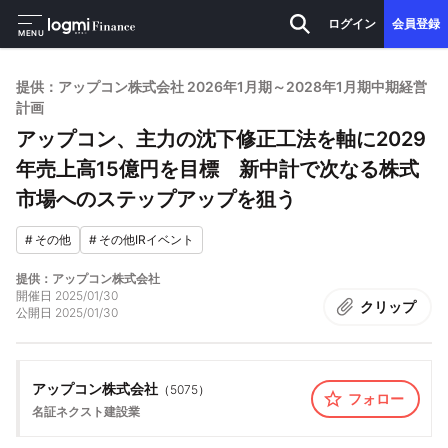
ログイン
会員登録
MENU
提供：アップコン株式会社 2026年1月期～2028年1月期中期経営
計画
アップコン、主力の沈下修正工法を軸に2029
年売上高15億円を目標 新中計で次なる株式
市場へのステップアップを狙う
#
その他
#
その他IRイベント
提供：アップコン株式会社
開催日
2025/01/30
クリップ
公開日
2025/01/30
アップコン株式会社
（
5075
）
フォロー
名証ネクスト
建設業