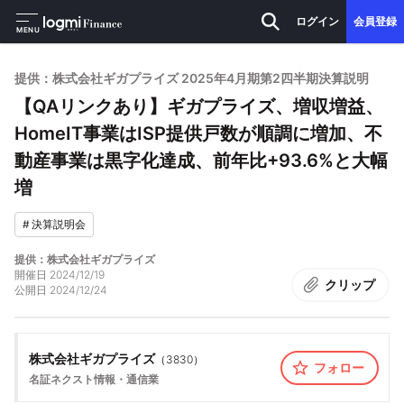
ログイン
会員登録
MENU
提供：株式会社ギガプライズ 2025年4月期第2四半期決算説明
【QAリンクあり】ギガプライズ、増収増益、
HomeIT事業はISP提供戸数が順調に増加、不
動産事業は黒字化達成、前年比+93.6%と大幅
増
#
決算説明会
提供：株式会社ギガプライズ
開催日
2024/12/19
クリップ
公開日
2024/12/24
株式会社ギガプライズ
（
3830
）
フォロー
名証ネクスト
情報・通信業