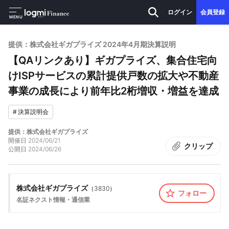
ログイン
会員登録
MENU
提供：株式会社ギガプライズ 2024年4月期決算説明
【QAリンクあり】ギガプライズ、集合住宅向
けISPサービスの累計提供戸数の拡大や不動産
事業の成長により前年比2桁増収・増益を達成
#
決算説明会
提供：株式会社ギガプライズ
開催日
2024/06/21
クリップ
公開日
2024/06/26
株式会社ギガプライズ
（
3830
）
フォロー
名証ネクスト
情報・通信業