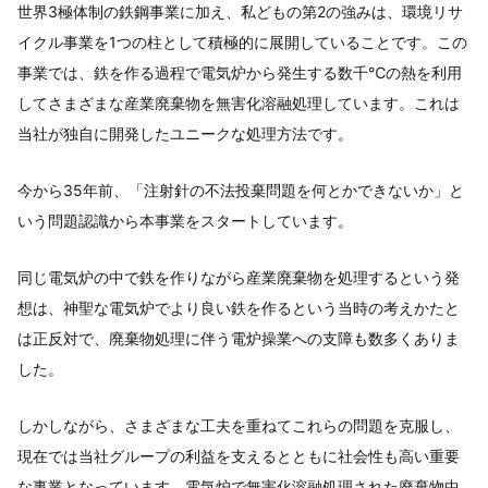
世界3極体制の鉄鋼事業に加え、私どもの第2の強みは、環境リサ
イクル事業を1つの柱として積極的に展開していることです。この
事業では、鉄を作る過程で電気炉から発生する数千℃の熱を利用
してさまざまな産業廃棄物を無害化溶融処理しています。これは
当社が独自に開発したユニークな処理方法です。
今から35年前、「注射針の不法投棄問題を何とかできないか」と
いう問題認識から本事業をスタートしています。
同じ電気炉の中で鉄を作りながら産業廃棄物を処理するという発
想は、神聖な電気炉でより良い鉄を作るという当時の考えかたと
は正反対で、廃棄物処理に伴う電炉操業への支障も数多くありま
した。
しかしながら、さまざまな工夫を重ねてこれらの問題を克服し、
現在では当社グループの利益を支えるとともに社会性も高い重要
な事業となっています。電気炉で無害化溶融処理された廃棄物中