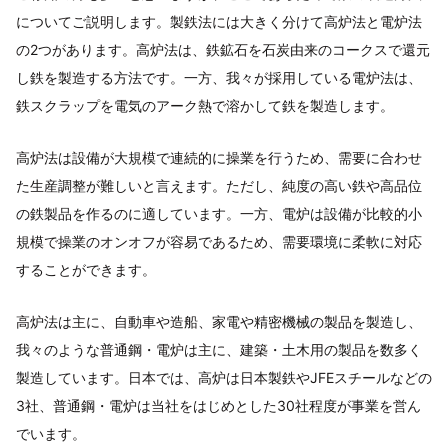
についてご説明します。製鉄法には大きく分けて高炉法と電炉法
の2つがあります。高炉法は、鉄鉱石を石炭由来のコークスで還元
し鉄を製造する方法です。一方、我々が採用している電炉法は、
鉄スクラップを電気のアーク熱で溶かして鉄を製造します。
高炉法は設備が大規模で連続的に操業を行うため、需要に合わせ
た生産調整が難しいと言えます。ただし、純度の高い鉄や高品位
の鉄製品を作るのに適しています。一方、電炉は設備が比較的小
規模で操業のオンオフが容易であるため、需要環境に柔軟に対応
することができます。
高炉法は主に、自動車や造船、家電や精密機械の製品を製造し、
我々のような普通鋼・電炉は主に、建築・土木用の製品を数多く
製造しています。日本では、高炉は日本製鉄やJFEスチールなどの
3社、普通鋼・電炉は当社をはじめとした30社程度が事業を営ん
でいます。