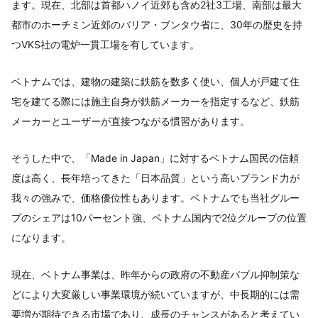
ます。現在、北部は首都ハノイ近郊も含め2社3工場、南部は最大
都市のホーチミン近郊のバリア・ブンタウ省に、30年の歴史を持
つVKS社の電炉一貫工場を有しています。
ベトナムでは、建物の建築に鉄筋を数多く使い、個人が戸建て住
宅を建てる際には施主自身が鉄筋メーカーを指定するなど、鉄筋
メーカーとユーザーが直接つながる慣習があります。
そうした中で、「Made in Japan」に対するベトナム国民の信頼
度は高く、長年培ってきた「日本品質」という高いブランド力が
我々の強みで、価格優位性もあります。ベトナムでも当社グルー
プのシェアは10パーセント強、ベトナム国内で2位グループの位置
になります。
現在、ベトナム事業は、昨年からの政府の不動産バブル抑制策な
どにより大変厳しい事業環境が続いていますが、中長期的には需
要増が期待できる市場であり、成長のチャンスがあると考えてい