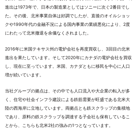
進出は1973年で、日本の製造業としてはソニーに次ぐ2番目でし
た。その後、北米事業自体は好調でしたが、直後のオイルショッ
クや1990年代の金融不況による国内事業の業績悪化により、2度
にわたって北米撤退を余儀なくされました。
2016年に米国テキサス州の電炉会社を再度買収し、3回目の北米
進出を果たしています。そして2020年にカナダの電炉会社を買収
し、現在に至っています。米国、カナダともに移民を中心に人口
増が続いています。
当社グループの拠点は、その中でも人口流入や大企業の転入が多
く、住宅や社会インフラ建設による鉄筋需要が旺盛である北米大
陸の西海岸に立地しています。両拠点とも鉄スクラップの集積地
であり、原料の鉄スクラップを調達する子会社も保有しているこ
とから、こちらも北米2社の強みの1つとなっています。