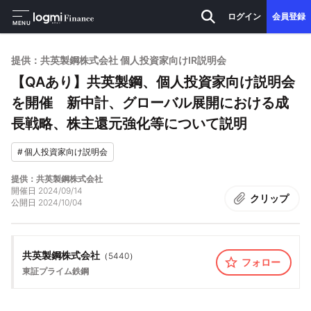
ログイン
会員登録
MENU
提供：共英製鋼株式会社 個人投資家向けIR説明会
【QAあり】共英製鋼、個人投資家向け説明会
を開催 新中計、グローバル展開における成
長戦略、株主還元強化等について説明
#
個人投資家向け説明会
提供：共英製鋼株式会社
開催日
2024/09/14
クリップ
公開日
2024/10/04
共英製鋼株式会社
（
5440
）
フォロー
東証プライム
鉄鋼