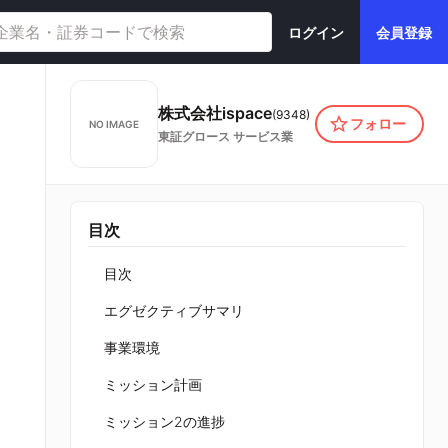
ログイン
会員登録
株式会社ispace
(
9348
)
フォロー
NO IMAGE
東証グロース
サービス業
目次
目次
エグゼクティブサマリ
事業環境
ミッション計画
ミッション2の進捗