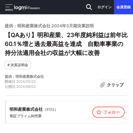
ログイン
会員登録
MENU
提供：明和産業株式会社 2024年3月期決算説明
【QAあり】明和産業、23年度純利益は前年比
60.1％増と過去最高益を達成 自動車事業の
持分法適用会社の収益が大幅に改善
#
決算説明会
提供：明和産業株式会社
開催日
2024/05/23
クリップ
公開日
2024/06/03
明和産業株式会社
（
8103
）
フォロー
東証プライム
卸売業