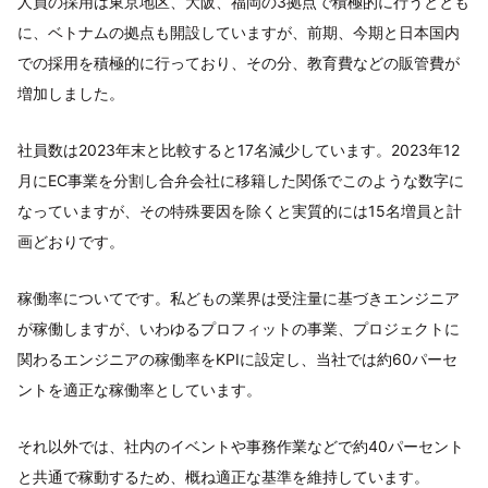
人員の採用は東京地区、大阪、福岡の3拠点で積極的に行うととも
に、ベトナムの拠点も開設していますが、前期、今期と日本国内
での採用を積極的に行っており、その分、教育費などの販管費が
増加しました。
社員数は2023年末と比較すると17名減少しています。2023年12
月にEC事業を分割し合弁会社に移籍した関係でこのような数字に
なっていますが、その特殊要因を除くと実質的には15名増員と計
画どおりです。
稼働率についてです。私どもの業界は受注量に基づきエンジニア
が稼働しますが、いわゆるプロフィットの事業、プロジェクトに
関わるエンジニアの稼働率をKPIに設定し、当社では約60パーセ
ントを適正な稼働率としています。
それ以外では、社内のイベントや事務作業などで約40パーセント
と共通で稼動するため、概ね適正な基準を維持しています。