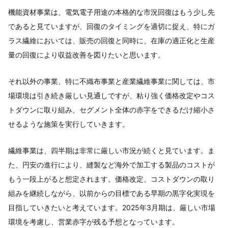
機能資材事業は、電気電子用途の本格的な市況回復はもう少し先
であると見ていますが、回復のタイミングを適切に捉え、特にガ
ラス繊維においては、販売の回復と同時に、在庫の適正化と生産
量の回復により収益改善を図りたいと思います。
それ以外の事業、特に不織布事業と産業繊維事業に関しては、市
場環境は引き続き厳しい見通しですが、粘り強く価格改定やコス
トダウンに取り組み、セグメント全体の赤字をできるだけ縮小さ
せるような施策を実行していきます。
繊維事業は、四半期は非常に厳しい市況が続くと見ています。ま
た、円安の進行により、縫製など海外で加工する製品のコストが
もう一段上がると想定されます。価格改定、コストダウンの取り
組みを継続しながら、以前からの目標である早期の黒字化実現を
目指していきたいと考えています。2025年3月期は、厳しい市場
環境を考慮し、営業赤字が残る予想となっています。