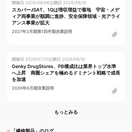
開催日
2026/08/06
公開日
2026/08/10
スカパーJSAT、1Qは増収増益で着地 宇宙・メデ
ィア両事業が順調に進捗、安全保障領域・光アライ
アンス事業が拡大
2027年3月期第1四半期決算説明
開催日
2026/07/31
公開日
2026/08/10
Genky DrugStores、PB構成比は業界トップ水準
へ上昇 商圏シェアを極めるドミナント戦略で成長
を加速
2026年6月期決算説明
もっとみる
「
繊維製品
」のログ