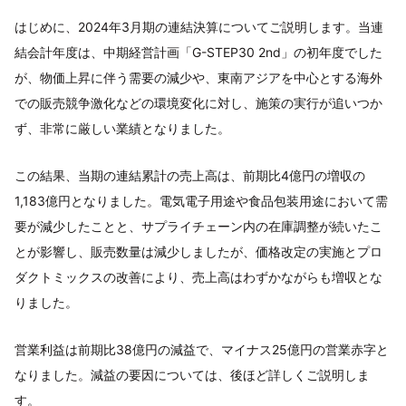
はじめに、2024年3月期の連結決算についてご説明します。当連
結会計年度は、中期経営計画「G-STEP30 2nd」の初年度でした
が、物価上昇に伴う需要の減少や、東南アジアを中心とする海外
での販売競争激化などの環境変化に対し、施策の実行が追いつか
ず、非常に厳しい業績となりました。
この結果、当期の連結累計の売上高は、前期比4億円の増収の
1,183億円となりました。電気電子用途や食品包装用途において需
要が減少したことと、サプライチェーン内の在庫調整が続いたこ
とが影響し、販売数量は減少しましたが、価格改定の実施とプロ
ダクトミックスの改善により、売上高はわずかながらも増収とな
りました。
営業利益は前期比38億円の減益で、マイナス25億円の営業赤字と
なりました。減益の要因については、後ほど詳しくご説明しま
す。