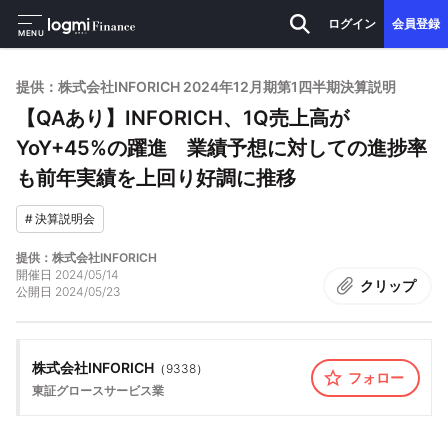
ログイン
会員登録
MENU
提供：株式会社INFORICH 2024年12月期第1四半期決算説明
【QAあり】INFORICH、1Q売上高が
YoY+45%の躍進 業績予想に対しての進捗率
も前年実績を上回り好調に推移
#
決算説明会
提供：株式会社INFORICH
開催日
2024/05/14
クリップ
公開日
2024/05/23
株式会社INFORICH
（
9338
）
フォロー
東証グロース
サービス業