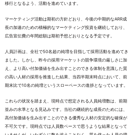
移行となるよう、活動を進めています。
マーケティング活動は期初の方針どおり、今後の中期的なARR成
長の加速のための積極的なマーケティング投資を継続しており、
広告宣伝費の年間総額は期初予想どおりとなる予定です。
人員計画は、全社で50名超の純増を目指して採用活動を進めてき
ました。しかし、昨今の採用マーケットの競争環境の厳しさに加
え、より高い付加価値を生み出すことのできる体制を意識した質
の高い人材の採用を推進した結果、当四半期末時点において、前
期末比で10名の純増というスローペースの進捗となっています。
これらの状況を踏まえ、現時点で想定される人員純増数は、前期
並みの水準となる見込みです。当社の継続的な成長のためには、
高付加価値を生み出すことのできる優秀な人材の安定的な確保が
不可欠です。現時点では人員数ベースで思うような結果となって
いませんが、いたずらに数を追うことなく、質を伴った人員の増