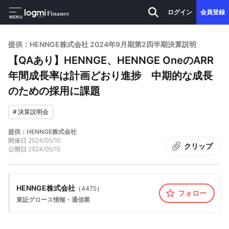
ログイン
会員登録
MENU
提供：HENNGE株式会社 2024年9月期第2四半期決算説明
【QAあり】HENNGE、HENNGE OneのARR
年間成⻑率は計画どおり進捗 中期的な成長
のための採用に課題
#
決算説明会
提供：HENNGE株式会社
開催日
2024/05/10
クリップ
公開日
2024/05/15
HENNGE株式会社
（
4475
）
フォロー
東証グロース
情報・通信業