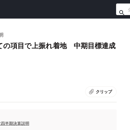
明
ての項目で上振れ着地 中期目標達成
クリップ
第2四半期決算説明