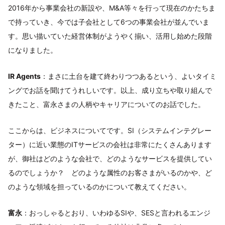
2016年から事業会社の新設や、M&A等々を行って現在のかたちま
で持っていき、今では子会社として6つの事業会社が並んでいま
す。思い描いていた経営体制がようやく揃い、活用し始めた段階
になりました。
IR Agents
：まさに土台を建て終わりつつあるという、よいタイミ
ングでお話を聞けてうれしいです。以上、成り立ちや取り組んで
きたこと、富永さまの人柄やキャリアについてのお話でした。
ここからは、ビジネスについてです。SI（システムインテグレー
ター）に近い業態のITサービスの会社は非常にたくさんあります
が、御社はどのような会社で、どのようなサービスを提供してい
るのでしょうか？ どのような属性のお客さまがいるのかや、ど
のような領域を担っているのかについて教えてください。
富永
：おっしゃるとおり、いわゆるSIや、SESと言われるエンジ