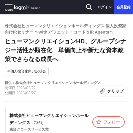
ログイン
会員登録
MENU
株式会社ヒューマンクリエイションホールディングス 個人投資家
向けIRセミナー 〜with バフェット・コード＆IR Agents〜
ヒューマンクリエイションHD、グループシナ
ジー活性が顕在化 単価向上や新たな資本政
策でさらなる成長へ
#
個人投資家向け説明会
提供：株式会社ヒューマンクリエイションホールディングス
開催日
2023/02/22
クリップ
公開日
2023/03/27
株式会社ヒューマンクリエイションホール
フォロー
ディングス
（
7361
）
東証グロース
サービス業