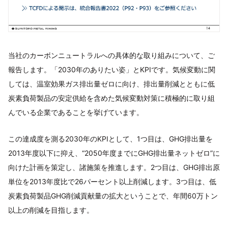
当社のカーボンニュートラルへの具体的な取り組みについて、ご
報告します。「2030年のありたい姿」とKPIです。気候変動に関
しては、温室効果ガス排出量ゼロに向け、排出量削減とともに低
炭素負荷製品の安定供給を含めた気候変動対策に積極的に取り組
んでいる企業であることを挙げています。
この達成度を測る2030年のKPIとして、1つ目は、GHG排出量を
2013年度以下に抑え、“2050年度までにGHG排出量ネットゼロ”に
向けた計画を策定し、諸施策を推進します。2つ目は、GHG排出原
単位を2013年度比で26パーセント以上削減します。3つ目は、低
炭素負荷製品GHG削減貢献量の拡大ということで、年間60万トン
以上の削減を目指します。