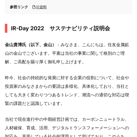
参照リンク
IR資料
IR-Day 2022 サステナビリティ説明会
金山貴博氏（以下、金山）
：みなさま、こんにちは。住友金属鉱
山の金山でございます。平素は当社の事業に関して格別のご理
解、ご高配を賜り厚く御礼申し上げます。
昨今、社会の持続的な発展に対する企業の役割について、社会や
投資家のみなさまからの要請は多様化、具体化しており、当社と
しても大きく変わりつつあるトレンド、潮流への適切な対応は喫
緊の課題だと認識しています。
当社で現在進行中の中期経営計画では、カーボンニュートラル、
人材確保、育成、活用、デジタルトランスフォーメーションへの
対応を、直面している社会的課題として挙げており、このうち、