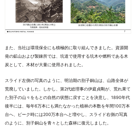
また、当社は環境保全にも積極的に取り組んできました。資源開
発の鉱山および製錬所では、坑道で使用する坑木や燃料である木
炭として、木材が大量に使用されました。
スライド左側の写真のように、明治期の別子銅山は、山路全体が
荒廃していました。しかし、第2代総理事の伊庭貞剛が、荒れ果て
た別子の山々をもとの自然の状態に戻すことを決意し、1890年代
後半には、毎年6万本にも満たなかった植林の本数を年間100万本
台へ、ピーク時には200万本台へと増やし、スライド右側の写真
のように、別子銅山を青々とした森林に復元しました。