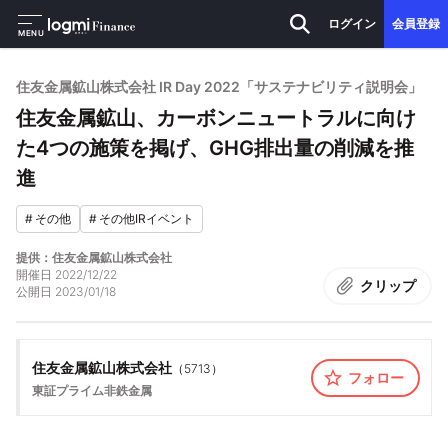
ログイン
会員登録
MENU
住友金属鉱山株式会社 IR Day 2022「サステナビリティ説明会」
住友金属鉱山、カーボンニュートラルに向け
た4つの施策を掲げ、GHG排出量の削減を推
進
#
その他
#
その他IRイベント
提供：住友金属鉱山株式会社
開催日
2022/12/22
クリップ
公開日
2023/01/18
住友金属鉱山株式会社
（
5713
）
フォロー
東証プライム
非鉄金属