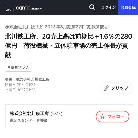
ログイン
会員登録
MENU
株式会社北川鉄工所 2023年3月期第2四半期決算説明
北川鉄工所、2Q売上高は前期比＋1.6％の280
億円 荷役機械・立体駐車場の売上伸長が貢
献
#
決算説明会
提供：株式会社北川鉄工所
開催日
2022/11/24
クリップ
公開日
2022/11/29
株式会社北川鉄工所
（
6317
）
フォロー
東証スタンダード
機械