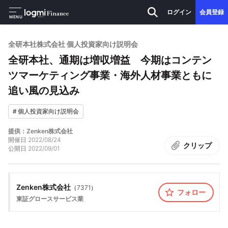
ログイン
会員登録
MENU
全研本社株式会社 個人投資家向け説明会
全研本社、通期は増収増益 今期はコンテン
ツマーケティング事業・海外人材事業ともに
追い風の見込み
#
個人投資家向け説明会
提供：Zenken株式会社
開催日
2022/08/24
クリップ
公開日
2022/09/01
Zenken株式会社
（
7371
）
フォロー
東証グロース
サービス業