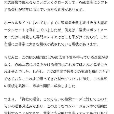
大の影響で展示会がことごとくクローズして、Web集客にシフト
する会社が非常に増えている社会背景があります。
ポータルサイトにおいても、すでに製造業全般を取り扱う大型ポ
ータルサイトは存在していましたが、例えば、溶接ロボットメー
カーだけに特化した専門メディアはどこも手がけておらず、この
市場には非常に大きな規模が残されている現状があります。
ちなみに、このBtoB市場にはWeb広告予算を持っている企業が少
なく、Web広告にお金をかける傾向はこれまでほとんど見受けら
れませんでした。しかし、この2年間で数多くの実績を積むことが
できており、これまで培ってきた制作ノウハウに加え、この集客
の実績を武器に、市場の開拓に成功しました。
つまり、「御社の場合、このくらいの検索ニーズに対してこのく
らいの送客見込みがあり、このようなコンバージョン率で成約に
貢献することができて、非常に安定的な集客メディアを作りあげ