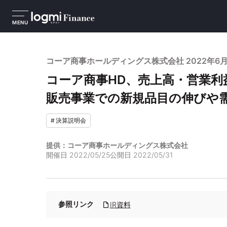
MENU
コーア商事ホールディングス株式会社 2022年6
コーア商事HD、売上高・営業利
販売事業での新規品目の伸びや
#
決算説明会
提供：コーア商事ホールディングス株式会社
開催日
2022/05/25
公開日
2022/05/31
参照リンク
IR資料