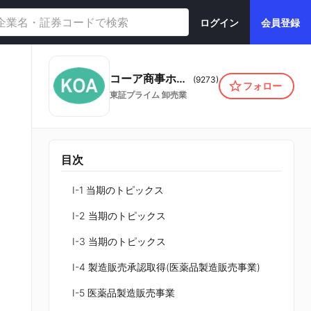
ログイン
会員登録
コーア商事ホールディングス株式会社
(
9273
)
フォロー
東証プライム
卸売業
目次
I-1 当期のトピックス
I-2 当期のトピックス
I-3 当期のトピックス
I-4 製造販売承認取得(医薬品製造販売事業)
I-5 医薬品製造販売事業