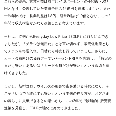
これらの結果、営業利益は前年比74.6パーセントの44億8,700万
円となり、公表していた業績予想の44億円を達成しました。また
一昨年比では、営業利益は1.8倍、経常利益は1.9倍となり、この2
年間で収支構造がかなり改善したと考えています。
当社は、従来からEveryday Low Price（EDLP）に取り組んでき
ましたが、「チラシは無用だ」とは言い切れず、販売促進策とし
てチラシを毎週入れ、日替わり特売も行っていました。さらに、
カード会員向けの優待デーで5パーセント引きを実施し、「特定の
日だけ安い」あるいは「カード会員だけが安い」という戦術も続
けてきました。
しかし、新型コロナウイルスの影響で密を避ける時代になり、今
こそ「いつでも誰にでも安い」という本来の在り方が、お客さま
の暮らしに貢献できるとの思いから、この2年間で段階的に販売促
進策を見直し、EDLPの強化に努めてきました。