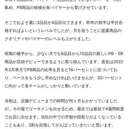
集め、PB商品の候補を各バイヤーから挙げさせています。
そこでおよそ週に3品目か4品目出てきます。昨年の前半は半分合
格すればよいというレベルでしたが、月を追うごとに提案商品の
クオリティやバイヤーのレベルも上がりました。
前期の後半から、少ない月でも8品目から10品目の新しいPB・SB
商品が店頭デビューできるように取り組んでいます。直近は2022
年2月単月でPB商品の比率を見ると16パーセントに近づいてお
り、ペースをもう少し早めなければいけませんが、20パーセント
に向かって各チームがしっかりと動いています。
当初は、店舗デビューまでの時間が何ヶ月もかかっていました
が、その場でゴーサインを出せるため、最近では最短で4週間程度
でお店に出せます。当社の中での手順や段取りがよくなっている
こともあり、2割を目指してがんばっていきたいと思います。