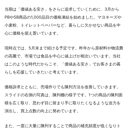
当期は「価値ある安さ」をさらに追求していくために、3月から
PBやSB商品の1,000品目の価格凍結を始めました。マヨネーズや
小麦粉、トイレットペーパーなど、暮らしに欠かせない商品を中
心に価格を据え置いています。
現時点では、5月末まで続ける予定です。昨年から原材料や物流費
の高騰で、市場では食品を中心に値上げが相次いでいます。当社
はこのような時代だからこそ、「価値ある安さ」でお客さまの暮
らしを応援していきたいと考えています。
価格訴求とともに、売場作りでも陳列方法を改善していきます。
スライドの右側の写真は、陳列棚の様子です。1つの商品の陳列面
積を広く取り、思わず目に留まり手に取りたくなるような迫力を
演出し、買上点数の向上に努めています。
また、一度に大量に陳列することで商品の補充頻度が低くなりト