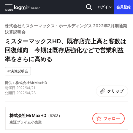
ログイン
会員登録
MENU
株式会社ミスターマックス・ホールディングス 2022年2月期通期
決算説明会
ミスターマックスHD、既存店売上高と客数は
回復傾向 今期は既存店強化などで営業利益
率をさらに高める
#
決算説明会
提供：株式会社MrMaxHD
開催日
2022/04/21
クリップ
公開日
2022/04/28
株式会社MrMaxHD
（
8203
）
フォロー
東証プライム
小売業