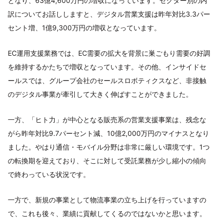
となり、63億4,600万円の増収になっています。セクター別の内
訳についてお話ししますと、デジタル営業支援は昨年対比3.3パー
セント増、1億9,300万円の増収となっています。
EC運用支援業務では、EC需要の拡大を背景に巣ごもり需要の好調
を維持するかたちで増収となっています。その他、インサイドセ
ールスでは、グループ会社のセールスロボティクスなど、非接触
のデジタル事業が牽引して大きく伸ばすことができました。
一方、「ヒト力」が中心となる販売系の営業支援事業は、残念な
がら昨年対比9.7パーセント減、10億2,000万円のマイナスとなり
ました。やはり通信・モバイル分野は非常に厳しい環境です。1つ
の転換期を迎えており、そこに対して受託業務が少し縮小の傾向
で終わっている状況です。
一方で、新規の事業として物流事業の立ち上げを行っていますの
で、これも後々、業績に貢献してくるのではないかと思います。