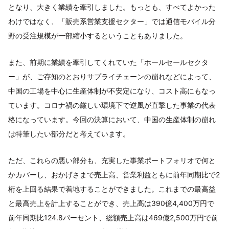
となり、大きく業績を牽引しました。もっとも、すべてよかった
わけではなく、「販売系営業支援セクター」では通信モバイル分
野の受注規模が一部縮小するということもありました。
また、前期に業績を牽引してくれていた「ホールセールセクタ
ー」が、ご存知のとおりサプライチェーンの崩れなどによって、
中国の工場を中心に生産体制が不安定になり、コスト高にもなっ
ています。コロナ禍の厳しい環境下で逆風が直撃した事業の代表
格になっています。今回の決算において、中国の生産体制の崩れ
は特筆したい部分だと考えています。
ただ、これらの悪い部分も、充実した事業ポートフォリオで何と
かカバーし、おかげさまで売上高、営業利益ともに前年同期比で2
桁を上回る結果で着地することができました。これまでの最高益
と最高売上を計上することができ、売上高は390億4,400万円で
前年同期比124.8パーセント、総額売上高は469億2,500万円で前