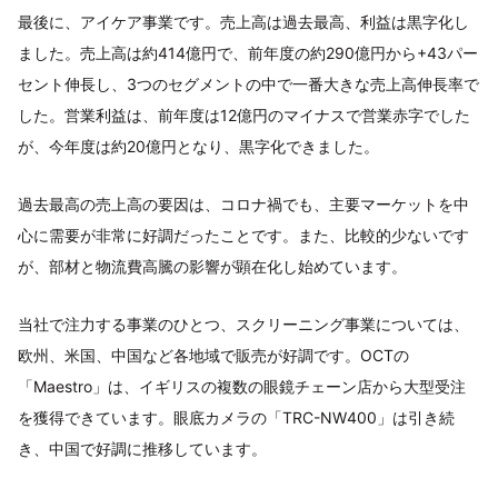
最後に、アイケア事業です。売上高は過去最高、利益は黒字化し
ました。売上高は約414億円で、前年度の約290億円から+43パー
セント伸長し、3つのセグメントの中で一番大きな売上高伸長率で
した。営業利益は、前年度は12億円のマイナスで営業赤字でした
が、今年度は約20億円となり、黒字化できました。
過去最高の売上高の要因は、コロナ禍でも、主要マーケットを中
心に需要が非常に好調だったことです。また、比較的少ないです
が、部材と物流費高騰の影響が顕在化し始めています。
当社で注力する事業のひとつ、スクリーニング事業については、
欧州、米国、中国など各地域で販売が好調です。OCTの
「Maestro」は、イギリスの複数の眼鏡チェーン店から大型受注
を獲得できています。眼底カメラの「TRC-NW400」は引き続
き、中国で好調に推移しています。