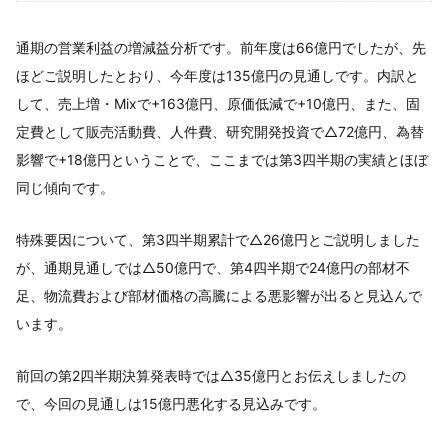
通期の営業利益の増減益分析です。前年度は66億円でしたが、先
ほどご説明したとおり、今年度は135億円の見通しです。内訳と
して、売上増・Mixで+163億円、原価低減で+10億円、また、固
定費として販売活動費、人件費、研究開発投資で△72億円、為替
影響で+18億円ということで、ここまでは第3四半期の実績とほぼ
同じ傾向です。
特殊要因について、第3四半期累計で△26億円とご説明しました
が、通期見通しでは△50億円で、第4四半期で24億円の部材不
足、物流費および部材価格の高騰による悪影響が出ると見込んで
います。
前回の第2四半期決算発表時では△35億円とお伝えしましたの
で、今回の見通しは15億円悪化する見込みです。