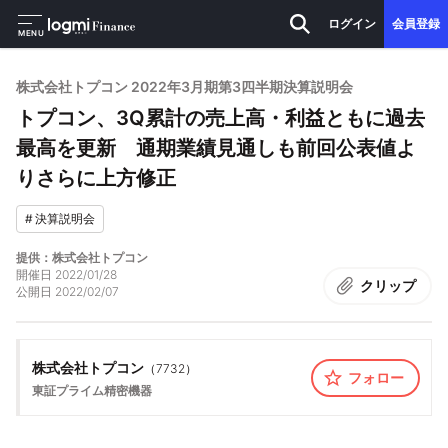
ログイン
会員登録
MENU
株式会社トプコン 2022年3月期第3四半期決算説明会
トプコン、3Q累計の売上高・利益ともに過去
最高を更新 通期業績見通しも前回公表値よ
りさらに上方修正
#
決算説明会
提供：株式会社トプコン
開催日
2022/01/28
クリップ
公開日
2022/02/07
株式会社トプコン
（
7732
）
フォロー
東証プライム
精密機器