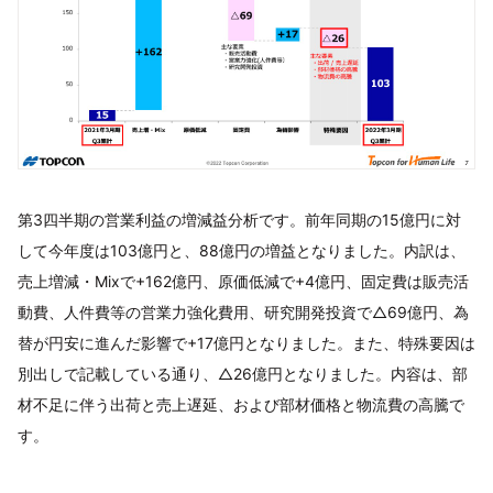
第3四半期の営業利益の増減益分析です。前年同期の15億円に対
して今年度は103億円と、88億円の増益となりました。内訳は、
売上増減・Mixで+162億円、原価低減で+4億円、固定費は販売活
動費、人件費等の営業力強化費用、研究開発投資で△69億円、為
替が円安に進んだ影響で+17億円となりました。また、特殊要因は
別出しで記載している通り、△26億円となりました。内容は、部
材不足に伴う出荷と売上遅延、および部材価格と物流費の高騰で
す。