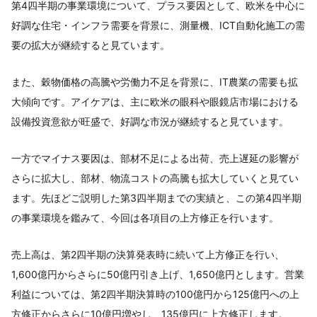
第4四半期の事業環境について、プラス要因として、欧米を中心に
好調な住宅・インフラ需要を背景に、測量機、ICT自動化施工の需
要の拡大が継続すると見ています。
また、穀物価格の高騰や労働力不足を背景に、IT農業の需要も拡
大傾向です。アイケアは、主に欧米の眼科や眼鏡店市場における
設備投資意欲が旺盛で、好調な市況が継続すると見ています。
一方でマイナス要因は、部材不足による出荷、売上遅延の影響が
さらに拡大し、部材、物流コストの高騰も拡大していくと見てい
ます。先ほどご説明した第3四半期までの実績と、この第4四半期
の事業環境を鑑みて、今回は各項目の上方修正を行います。
売上高は、第2四半期の決算発表時に続いて上方修正を行い、
1,600億円からさらに50億円引き上げ、1,650億円とします。営業
利益については、第2四半期決算時の100億円から125億円への上
方修正からさらに10億円増やし、135億円に上方修正します。