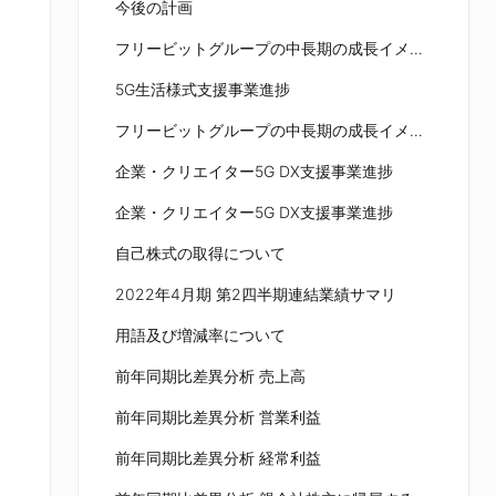
今後の計画
フリービットグループの中⻑期の成⻑イメージ
5G⽣活様式⽀援事業進捗
フリービットグループの中⻑期の成⻑イメージ
企業・クリエイター5G DX⽀援事業進捗
企業・クリエイター5G DX⽀援事業進捗
⾃⼰株式の取得について
2022年4⽉期 第2四半期連結業績サマリ
⽤語及び増減率について
前年同期⽐差異分析 売上⾼
前年同期⽐差異分析 営業利益
前年同期⽐差異分析 経常利益