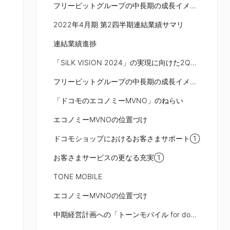
フリービットグループの中⻑期の成⻑イメージ
2022年4⽉期 第2四半期連結業績サマリ
連結業績進捗
「SiLK VISION 2024」の実現に向けた2Qの動き
フリービットグループの中⻑期の成⻑イメージ
「ドコモのエコノミーMVNO」のねらい
エコノミーMVNOの位置づけ
ドコモショップにおけるお客さまサポート①
お客さまサービスの更なる充実①
TONE MOBILE
エコノミーMVNOの位置づけ
中期経営計画への「トーンモバイル for docomo」の貢献