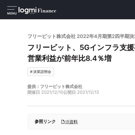
MENU
フリービット株式会社 2022年4月期第2四半期
フリービット、5Gインフラ支援
営業利益が前年比8.4％増
#
決算説明会
提供：フリービット株式会社
開催日
2021/12/10
公開日
2021/12/13
参照リンク
IR資料