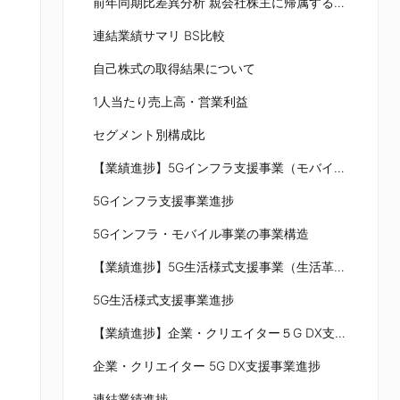
前年同期⽐差異分析 親会社株主に帰属する四半期純利益
連結業績サマリ BS⽐較
⾃⼰株式の取得結果について
1⼈当たり売上⾼・営業利益
セグメント別構成⽐
【業績進捗】5Gインフラ⽀援事業（モバイル⾰命領域）
5Gインフラ⽀援事業進捗
5Gインフラ・モバイル事業の事業構造
【業績進捗】5G⽣活様式⽀援事業（⽣活⾰命領域）
5G⽣活様式⽀援事業進捗
【業績進捗】企業・クリエイター５G DX⽀援事業（⽣産⾰命領域）
企業・クリエイター 5G DX⽀援事業進捗
連結業績進捗