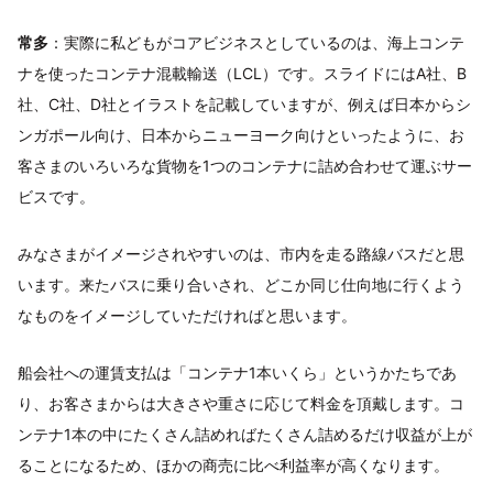
常多
：実際に私どもがコアビジネスとしているのは、海上コンテ
ナを使ったコンテナ混載輸送（LCL）です。スライドにはA社、B
社、C社、D社とイラストを記載していますが、例えば日本からシ
ンガポール向け、日本からニューヨーク向けといったように、お
客さまのいろいろな貨物を1つのコンテナに詰め合わせて運ぶサー
ビスです。
みなさまがイメージされやすいのは、市内を走る路線バスだと思
います。来たバスに乗り合いされ、どこか同じ仕向地に行くよう
なものをイメージしていただければと思います。
船会社への運賃支払は「コンテナ1本いくら」というかたちであ
り、お客さまからは大きさや重さに応じて料金を頂戴します。コ
ンテナ1本の中にたくさん詰めればたくさん詰めるだけ収益が上が
ることになるため、ほかの商売に比べ利益率が高くなります。