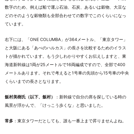
数字のため、例えば船で運ぶ石油、石炭、あるいは穀物、大豆な
どのそのような穀物類も全部合わせての数字でこのくらいになっ
ています。
右下には、「ONE COLUMBA」が364メートル、「東京タワー」
と大阪にある「あべのハルカス」の長さを比較するためのイラス
トが描かれています。もう少しわかりやすくお伝えしますと、東
海道新幹線は1両が25メートルで16両編成ですので、全部で400
メートルあります。それで考えると1号車の先頭から15号車の中央
くらいまでの長さとなります。
飯村美樹氏（以下、飯村）
：新幹線で自分の席を探している時の
風景が浮かんで、「けっこう歩くな」と思いました。
常多
：東京タワーだとしても、誰も一番上まで昇りませんよね。