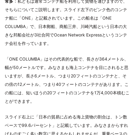
常多
：私どもは通常コンテナ船を利用して貨物を運びますので、
そちらについてご説明します。スライド左下のピンク色のコンテ
ナ船に「ONE」と記載されています。この船名は「ONE
COLUMBA」で、日本郵船、商船三井、川崎汽船という日本の大
きな邦船会社が3社合同でOcean Network Expressというコンテ
ナ会社を作っています。
「ONE COLUMBA」はその代表的な船で、長さが364メートル、
幅が50メートルです。みなさまも海上コンテナを目にされると思
いますが、長さ6メートル、つまり20フィートのコンテナと、そ
の倍の12メートル、つまり40フィートのコンテナがあります。こ
の船には、短いほうの20フィートのコンテナを1万4,000本積むこ
とができます。
スライド右上に「日本の貿易に占める海上貨物の割合は、トン数
ベースで99.6パーセント」と記載しています。みなさまからすれ
ばものすごく多い数字に思えるかもしれませんが、重量ベースの