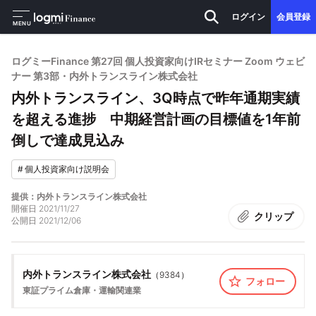
ログイン
会員登録
MENU
ログミーFinance 第27回 個人投資家向けIRセミナー Zoom ウェビ
ナー 第3部・内外トランスライン株式会社
内外トランスライン、3Q時点で昨年通期実績
を超える進捗 中期経営計画の目標値を1年前
倒しで達成見込み
#
個人投資家向け説明会
提供：内外トランスライン株式会社
開催日
2021/11/27
クリップ
公開日
2021/12/06
内外トランスライン株式会社
（
9384
）
フォロー
東証プライム
倉庫・運輸関連業