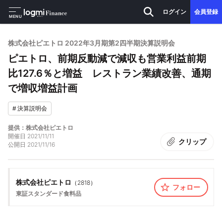
ログイン
会員登録
MENU
株式会社ピエトロ 2022年3月期第2四半期決算説明会
ピエトロ、前期反動減で減収も営業利益前期
比127.6％と増益 レストラン業績改善、通期
で増収増益計画
#
決算説明会
提供：株式会社ピエトロ
開催日
2021/11/11
クリップ
公開日
2021/11/16
株式会社ピエトロ
（
2818
）
フォロー
東証スタンダード
食料品