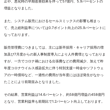
止や、悪化時の早期改善効果を伴って57億円、5.9パーセントの
増益となりました。
また、システム販売におけるセールスミックスの影響も相まっ
て、売上総利益率については0.7ポイント向上の25.9パーセントに
なっております。
販売管理費につきましては、主には新卒採用・キャリア採用の増
加及び7月度からの新人事制度導入により人件費増となっておりま
すが、一方でコロナ禍における出張費などの費用減少、加えて昨
年度コロナウイルス感染拡大に伴う特別支援一時金やソフトウェ
アの一時償却など、一過性の費用が当年度にはほぼ発生がなかっ
たことにより前期並みとなりました。
その結果、営業利益は14.6パーセント、約58億円増益の458億円
となり、営業利益率も前期比で1.2パーセント向上しております。