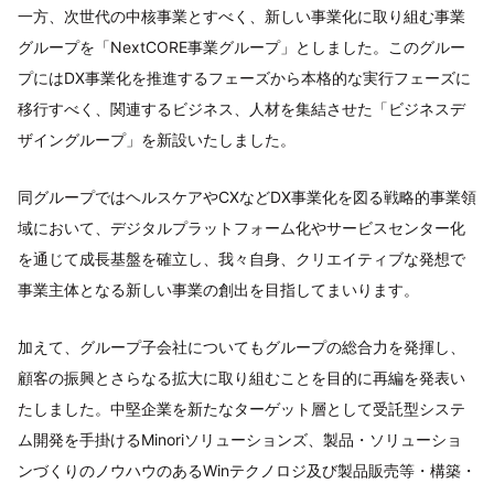
一方、次世代の中核事業とすべく、新しい事業化に取り組む事業
グループを「NextCORE事業グループ」としました。このグルー
プにはDX事業化を推進するフェーズから本格的な実行フェーズに
移行すべく、関連するビジネス、人材を集結させた「ビジネスデ
ザイングループ」を新設いたしました。
同グループではヘルスケアやCXなどDX事業化を図る戦略的事業領
域において、デジタルプラットフォーム化やサービスセンター化
を通じて成長基盤を確立し、我々自身、クリエイティブな発想で
事業主体となる新しい事業の創出を目指してまいります。
加えて、グループ子会社についてもグループの総合力を発揮し、
顧客の振興とさらなる拡大に取り組むことを目的に再編を発表い
たしました。中堅企業を新たなターゲット層として受託型システ
ム開発を手掛けるMinoriソリューションズ、製品・ソリューショ
ンづくりのノウハウのあるWinテクノロジ及び製品販売等・構築・