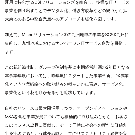
運用に特化するCSIソリューションズを統合し、多様なITサービス
事業を創り出すことでデジタル化、働き方改革などの観点から拡
大余地のある中堅企業層へのアプローチも強化を図ります。
加えて、Minoriソリューションズの九州地域の事業をSCSK九州に
集約し、九州地域におけるナンバーワンITサービス企業を目指し
ます。
この新組織体制、グループ体制を基に中期経営計画の2年目となる
本事業年度においては、昨年度にスタートした事業革新、DX事業
化という企業戦略への取り組みの種をいかに育み、サービス化、
事業化という花を咲かせるかを追求しています。
自社のリソースは最大限活用しつつ、オープンイノベーションや
M&Aを含む事業投資についても積極的に取り組みながら、お客さ
まのビジネス成長に貢献し、そして同時に社会への新たな価値創
出を実現するという成長戦略としてのサステナビリティ経営を実