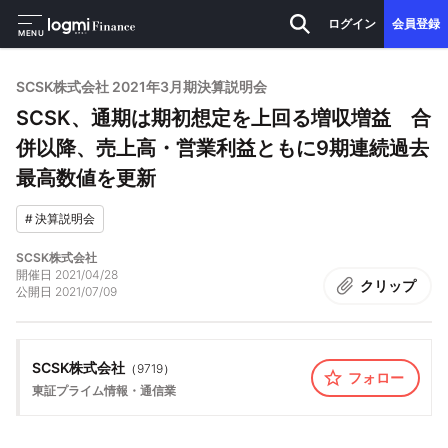
ログイン
会員登録
MENU
SCSK株式会社 2021年3月期決算説明会
SCSK、通期は期初想定を上回る増収増益 合
併以降、売上高・営業利益ともに9期連続過去
最高数値を更新
#
決算説明会
SCSK株式会社
開催日
2021/04/28
クリップ
公開日
2021/07/09
SCSK株式会社
（
9719
）
フォロー
東証プライム
情報・通信業