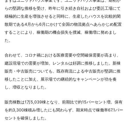
まずはユニットハウス事業です。ユニットハウス事業は、期初か
らの堅調な推移を受け、昨年に引き続き自社および委託工場にて
積極的に生産を増強させると同時に、生産したハウスを比較的閑
散期である4月から6月にかけて全国の物流拠点へあらかじめ配置
することにより、稼働期の機会損失を撲滅、稼働増に努めまし
た。
合わせて、コロナ禍における医療需要や空間確保需要が高まり、
建設現場での需要が増加。レンタルは好調に推移しました。新棟
販売・中古販売についても、既存商流による中古販売が堅調に推
移したことに加え、展示場での継続的なキャンペーンが功を奏
し、増収となりました。
販売棟数は1万5,039棟となり、前期比で約15パーセント増。保有
を約3,300棟積み増したにも関わらず、期末時点で稼働率67.1パー
セントを確保しました。