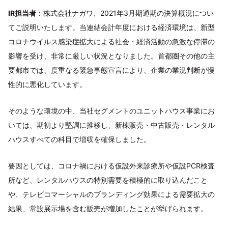
IR担当者
：株式会社ナガワ、2021年3月期通期の決算概況につい
てご説明いたします。当連結会計年度における経済環境は、新型
コロナウイルス感染症拡大による社会・経済活動の急激な停滞の
影響を受け、非常に厳しい状況となりました。首都圏その他の主
要都市では、度重なる緊急事態宣言により、企業の業況判断が慢
性的に悪化しています。
そのような環境の中、当社セグメントのユニットハウス事業にお
いては、期初より堅調に推移し、新棟販売・中古販売・レンタル
ハウスすべての科目で増収を確保しました。
要因としては、コロナ禍における仮設外来診療所や仮設PCR検査
所など、レンタルハウスの特別需要を積極的に取り込んだこと
や、テレビコマーシャルのブランディング効果による需要拡大の
結果、常設展示場を含む販売が増加したことが挙げられます。