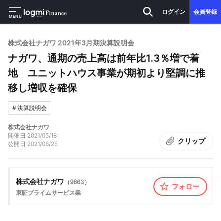
ログイン
会員登録
MENU
株式会社ナガワ 2021年3月期決算説明会
ナガワ、通期の売上高は前年比1.3％増で着
地 ユニットハウス事業が期初より堅調に推
移し増収を確保
#
決算説明会
株式会社ナガワ
開催日
2021/05/18
クリップ
公開日
2021/06/25
株式会社ナガワ
（
9663
）
フォロー
東証プライム
サービス業