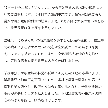
13ページをご覧ください。ここから空調事業の地域別の状況につ
いてご説明します。まず日本の空調事業です。住宅用は巣ごもり
需要や特別定額給付金の効果に加え、8月以降は天候の追い風もあ
り、業界需要は前年度を上回りました。
当社は「うるさらX」の換気機能を訴求した販売を強化し、在室時
間の増加による省エネ性への関心や空気質ニーズの高まりを捉
え、シェアを拡大しました。また、空気清浄機は供給力を強化
し、好調な需要を捉え販売を大きく伸ばしました。
業務用は、学校空調の特需の反動に加え経済活動の停滞により、
業界需要は前年度を下回りました。当社は需要の変化に対応した
提案営業を強化し、政府の補助金も追い風となり、全熱交換器の
販売が伸長しシェアを拡大しました。下期は空気質や換気への関
心の高まりを捉え、販売を伸ばします。