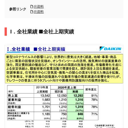
IR資料
参照リンク
IR資料
Ⅰ．全社業績 ■全社上期実績