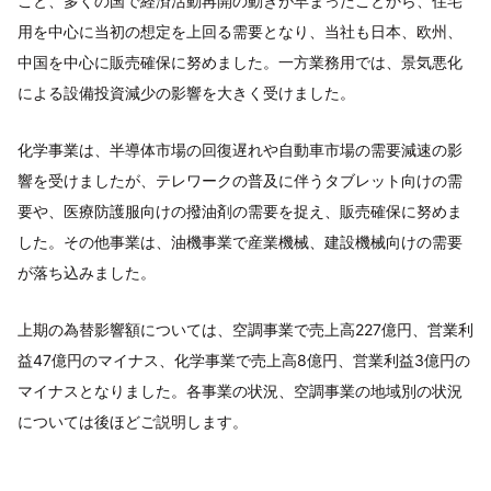
こと、多くの国で経済活動再開の動きが早まったことから、住宅
用を中心に当初の想定を上回る需要となり、当社も日本、欧州、
中国を中心に販売確保に努めました。一方業務用では、景気悪化
による設備投資減少の影響を大きく受けました。
化学事業は、半導体市場の回復遅れや自動車市場の需要減速の影
響を受けましたが、テレワークの普及に伴うタブレット向けの需
要や、医療防護服向けの撥油剤の需要を捉え、販売確保に努めま
した。その他事業は、油機事業で産業機械、建設機械向けの需要
が落ち込みました。
上期の為替影響額については、空調事業で売上高227億円、営業利
益47億円のマイナス、化学事業で売上高8億円、営業利益3億円の
マイナスとなりました。各事業の状況、空調事業の地域別の状況
については後ほどご説明します。