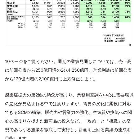
10ページをご覧ください。通期の業績見通しについては、売上高
は前回公表から250億円増の2兆4,250億円、営業利益は前回公表
から120億円増の2,100億円に上方修正します。
感染症拡大の第2波の懸念が高まり、業務用空調を中心に需要環境
の悪化が見込まれる中ではありますが、需要の変化に柔軟に対応
できるSCMの構築、販売力や営業力の強化、空気質や換気への関
心の高まりを捉えた新商品の投入など、「攻め」と「挑戦」の姿
勢であらゆる施策を徹底して実行し、計画を上回る業績の達成を
目指します。