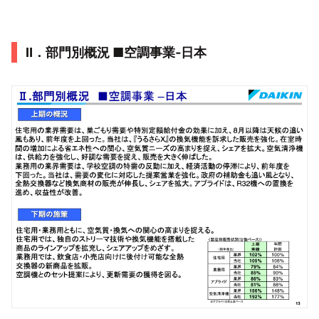
Ⅱ．部門別概況 ■空調事業‐日本