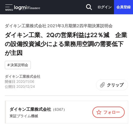
ログイン
会員登録
MENU
ダイキン工業株式会社 2021年3月期第2四半期決算説明会
ダイキン工業、2Qの営業利益は22％減 企業
の設備投資減少による業務用空調の需要低下
が主因
#
決算説明会
ダイキン工業株式会社
開催日
2020/11/06
クリップ
公開日
2020/12/24
ダイキン工業株式会社
（
6367
）
フォロー
東証プライム
機械