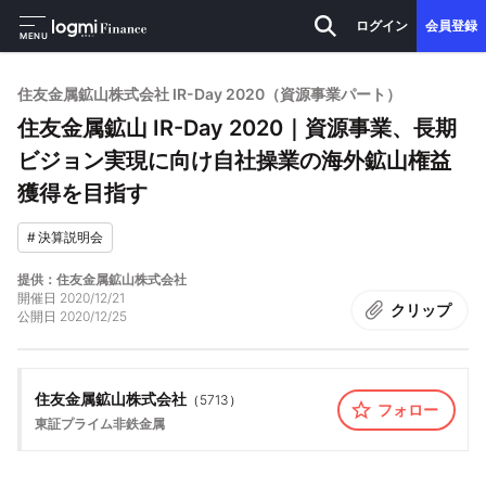
ログイン
会員登録
MENU
住友金属鉱山株式会社 IR-Day 2020（資源事業パート）
住友金属鉱山 IR-Day 2020｜資源事業、長期
ビジョン実現に向け自社操業の海外鉱山権益
獲得を目指す
#
決算説明会
提供：住友金属鉱山株式会社
開催日
2020/12/21
クリップ
公開日
2020/12/25
住友金属鉱山株式会社
（
5713
）
フォロー
東証プライム
非鉄金属