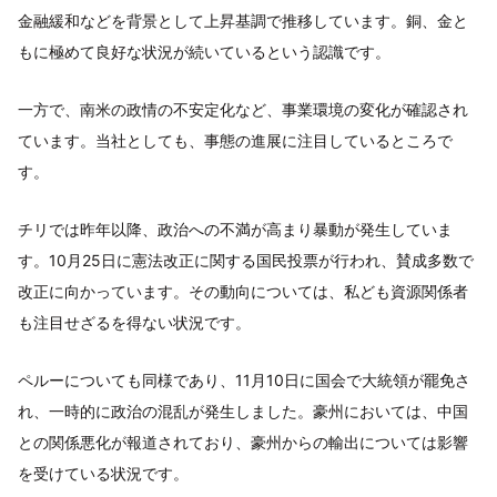
金融緩和などを背景として上昇基調で推移しています。銅、金と
もに極めて良好な状況が続いているという認識です。
一方で、南米の政情の不安定化など、事業環境の変化が確認され
ています。当社としても、事態の進展に注目しているところで
す。
チリでは昨年以降、政治への不満が高まり暴動が発生していま
す。10月25日に憲法改正に関する国民投票が行われ、賛成多数で
改正に向かっています。その動向については、私ども資源関係者
も注目せざるを得ない状況です。
ペルーについても同様であり、11月10日に国会で大統領が罷免さ
れ、一時的に政治の混乱が発生しました。豪州においては、中国
との関係悪化が報道されており、豪州からの輸出については影響
を受けている状況です。