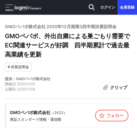
ログイン
会員登録
MENU
GMOペパボ株式会社 2020年12月期第3四半期決算説明会
GMOペパボ、外出自粛による巣ごもり需要で
EC関連サービスが好調 四半期累計で過去最
高業績を更新
#
決算説明会
提供：GMOペパボ株式会社
開催日
2020/11/05
クリップ
公開日
2020/11/06
GMOペパボ株式会社
（
3633
）
フォロー
東証スタンダード
情報・通信業