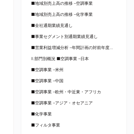
■地域別売上高の推移 –空調事業
■地域別売上高の推移 –化学事業
■全社通期業績見通し
■事業セグメント別通期業績見通し
■営業利益増減分析 –年間計画の対前年度比較
Ⅱ.部門別概況 ■空調事業 –日本
■空調事業 –米州
■空調事業 –中国
■空調事業 –欧州・中近東・アフリカ
■空調事業 –アジア・オセアニア
■化学事業
■フィルタ事業