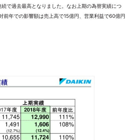
連続で過去最高となりました。なお上期の為替実績につ
円。対前年での影響額は売上高で15億円、営業利益で60億円