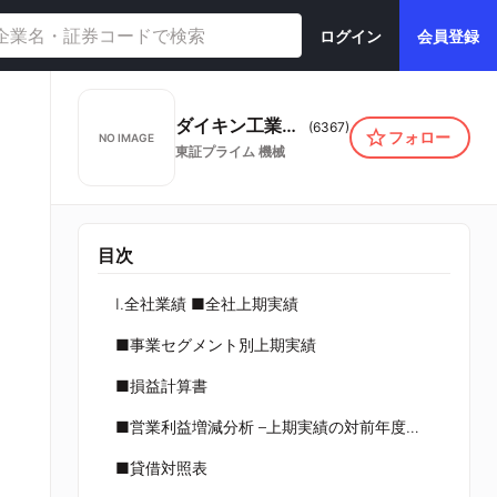
ログイン
会員登録
ダイキン工業株式会社
(
6367
)
フォロー
NO IMAGE
東証プライム
機械
目次
Ⅰ.全社業績 ■全社上期実績
■事業セグメント別上期実績
■損益計算書
■営業利益増減分析 –上期実績の対前年度比較
■貸借対照表