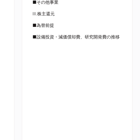
■その他事業
Ⅲ.株主還元
■為替前提
■設備投資・減価償却費、研究開発費の推移