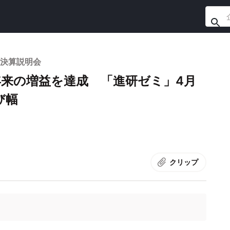
期決算説明会
年来の増益を達成 「進研ゼミ」4月
び幅
クリップ