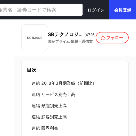
ログイン
会員登録
SBテクノロジー株式会社
(
4726
)
フォロー
NO IMAGE
東証プライム
情報・通信業
目次
連結 2018年3月期業績（前期比）
連結 サービス別売上高
連結 形態別売上高
連結 顧客別売上高
連結 限界利益