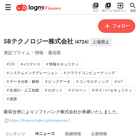
ログ
IRイベント
ログイン
検索
フォロー
SBテクノロジー株式会社
(4726)
上場廃止
・
東証プライム
情報・通信業
DX
eコマース
情報セキュリティ
システムインテグレーション
クラウドコンピューティング
データ分析・解析
ビッグデータ
コンサルティング
IoT
生成AI・人工知能
ロボット
ドローン
サイバーセキュリティ
国策
吸収合併によりソフトバンク株式会社が承継いたしました。
https://finance.logmi.jp/companies/1
IRニュース
コンテンツ
業績情報
企業情報