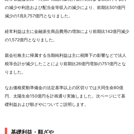
の減少や利息および配当金等収入の減少により、前期比501億円
減少の1兆9,757億円となりました。
経常利益は主に金融派生商品費用の増加により前期比142億円減少
の1,572億円となりました。
親会社株主に帰属する当期純利益は主に税降下の影響などで法人
税等合計が減少したことにより前期比26億円増加の751億円とな
りました。
なお価格変動準備金の法定基準以上の区切りでは大同生命80億
円、太陽生命150億円を計画通り実施しました。次ページにて基
礎利益および順ざやについてご説明します。
基礎利益・順ざや