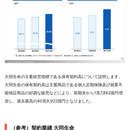
大同生命の主要経営指標である保有契約高について説明します。
大同生命の保有契約高は主翼商品である個人定期保険及び就業不
能保証商品の好調な販売などにより、前期末から1兆7,862億円増
加し、過去最高の40兆9,922億円となりました。
（参考）契約業績 大同生命