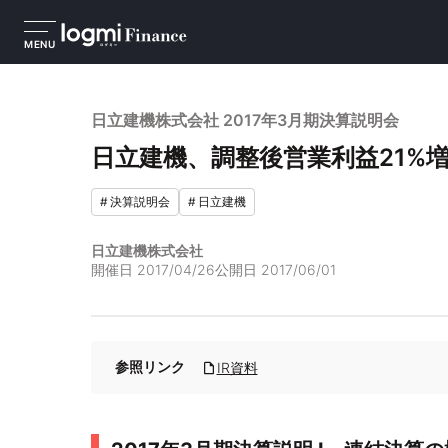
MENU
日立建機株式会社 2017年3月期決算説明会
日立建機、調整後営業利益21%
#
決算説明会
#
日立建機
日立建機株式会社
開催日
2017/04/26
公開日
2017/06/01
参照リンク
IR資料