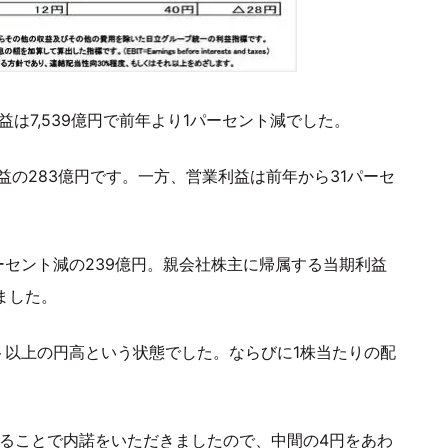
益は7,539億円で前年より1パーセント減でした。
益の283億円です。一方、営業利益は前年から31パーセ
セント減の239億円。親会社株主に帰属する当期利益
ました。
ト以上の円高という状態でした。ならびに1株当たりの配
することで内諾をいただきましたので、中間の4円をあわ