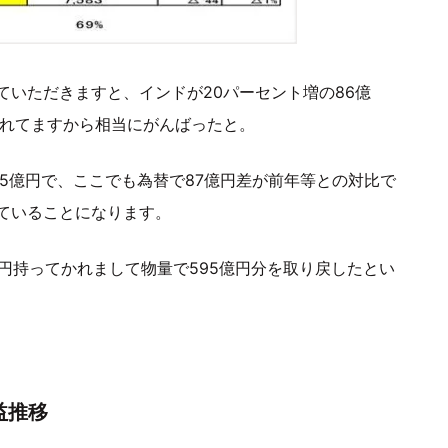
いただきますと、インドが20パーセント増の86億
かれてますから相当にがんばったと。
15億円で、ここでも為替で87億円差が前年等との対比で
ていることになります。
億円持ってかれまして物量で595億円分を取り戻したとい
益推移