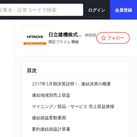
ログイン
会員登録
日立建機株式会社
(
6305
)
フォロー
東証プライム
機械
目次
2017年3月期決算説明 Ⅰ．連結決算の概要
連結地域別売上収益
マイニング／部品・サービス 売上収益推移
連結損益変動要因
要約連結損益計算書