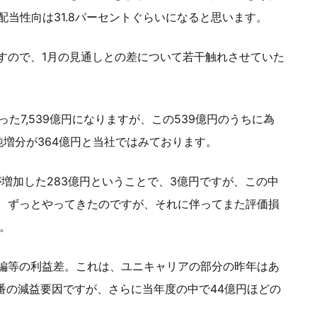
配当性向は31.8パーセントぐらいになると思います。
すので、1月の見通しとの差について若干触れさせていた
った7,539億円になりますが、この539億円のうちに為
純増分が364億円と当社ではみております。
が増加した283億円ということで、3億円ですが、この中
、ずっとやってきたのですが、それに伴ってまた評価損
。
編等の利益差。これは、ユニキャリアの部分の昨年はあ
番の減益要因ですが、さらに当年度の中で44億円ほどの