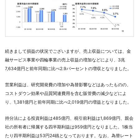
続きまして損益の状況でございますが、売上収益については、金
融サービス事業や四輪事業の売上収益の増加などにより、3兆
7,634億円と前年同期に比べ2.9パーセントの増収となりました。
営業利益は、研究開発費の増加や為替影響などはあったものの、
コストダウン効果や品質関連費用を含む販管費の減少などによ
り、1,381億円と前年同期に比べ2,019億円の増益となりました。
持分法による投資利益は485億円、税引前利益は1,869億円、親会
社の所有者に帰属する四半期利益は959億円となりました。1株当
たり四半期利益は53円24銭となっております。なお、為替レート