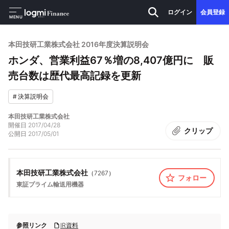
ログイン
会員登録
MENU
本田技研工業株式会社 2016年度決算説明会
ホンダ、営業利益67％増の8,407億円に 販
売台数は歴代最高記録を更新
#
決算説明会
本田技研工業株式会社
開催日
2017/04/28
クリップ
公開日
2017/05/01
本田技研工業株式会社
（
7267
）
フォロー
東証プライム
輸送用機器
参照リンク
IR資料