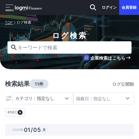
ログイン
会員登録
MENU
ログ検索
TOP
ログ検索
キーワードで検索
企業検索はこちら
検索結果
11件
ログ公開順
カテゴリ：指定なし
掲載日：指定なし
#
NEC
01/05
2020年
月