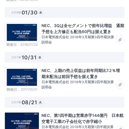
01/30
2018年
水
NEC、3Qは全セグメントで前年比増益 通期
予想を上方修正も配当60円は据え置き
日本電気株式会社 2018年3月期第3四半期決算
説明会
開催日
2018/01/30
10/31
2017年
水
NEC、上期の売上収益は前年同期比7.2％増
期末配当は前回予想を据え置き
日本電気株式会社 2018年3月期第2四半期決算
説明会
開催日
2017/10/31
08/21
2017年
火
NEC、第1四半期は営業赤字144億円 日本航
空電子工業の子会社化で赤字縮小
日本電気株式会社 2018年3月期第1四半期決算