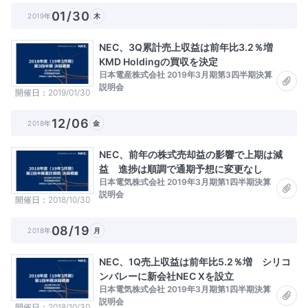
01/30
2019年
木
NEC、3Q累計売上収益は前年比3.2％増
KMD Holdingの買収を決定
日本電産株式会社 2019年3月期第3四半期決算
説明会
開催日
2019/01/30
12/06
2018年
金
NEC、前年の株式売却益の影響で上期は減
益 進捗は順調で通期予想に変更なし
日本電気株式会社 2019年3月期第1四半期決算
説明会
開催日
2018/10/30
08/19
2018年
月
NEC、1Q売上収益は前年比5.2％増 シリコ
ンバレーに新会社NEC Xを設立
日本電気株式会社 2019年3月期第1四半期決算
説明会
開催日
2018/10/30