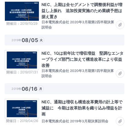
NEC、上期は全セグメントで調整後利益が増
益し上振れ 追加投資実施のため業績予想は
据え置き
日本電気株式会社 2020年3月期第2四半期決算
開催日
2019/10/29
説明会
08/05
2019年
火
NEC、1Qは前年比で増収増益 堅調なエンタ
ープライズ部門に加えて構造改革により収益
改善
日本電気株式会社 2020年3月期第1四半期決算
開催日
2019/07/31
説明会
06/16
2019年
月
NEC、通期は増収も構造改革費用の計上等で
減益に 今期は改革効果を織り込み増益を計
画
開催日
2019/04/26
日本電気株式会社 2019年3月期決算説明会