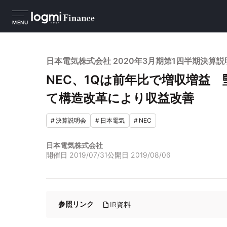
MENU
日本電気株式会社 2020年3月期第1四半期決算説
NEC、1Qは前年比で増収増益
て構造改革により収益改善
#
決算説明会
#
日本電気
#
NEC
日本電気株式会社
開催日
2019/07/31
公開日
2019/08/06
参照リンク
IR資料