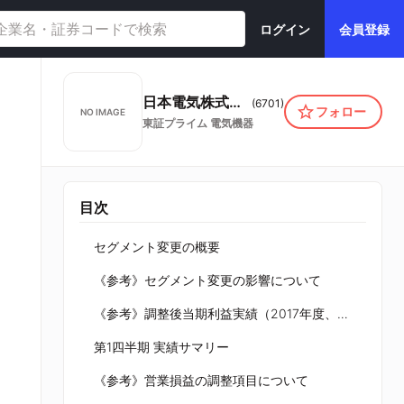
ログイン
会員登録
日本電気株式会社
(
6701
)
フォロー
NO IMAGE
東証プライム
電気機器
目次
セグメント変更の概要
《参考》セグメント変更の影響について
《参考》調整後当期利益実績（2017年度、2018年度）
第1四半期 実績サマリー
《参考》営業損益の調整項目について