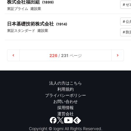
株式会社福田組
(
1899
)
#
ゼ
東証プライム
建設業
#
公
日本基礎技術株式会社
(
1914
)
東証スタンダード
建設業
#
防
226
/
231
ページ
法人の方はこちら
利用規約
プライバシーポリシー
お問い合わせ
採用情報
運営会社
Copyright © logmi All Rights Reserved.