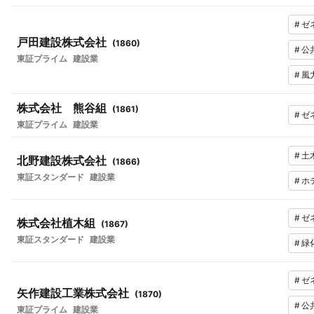
#
ゼ
戸田建設株式会社
(
1860
)
#
公
東証プライム
建設業
#
風
株式会社 熊谷組
(
1861
)
#
ゼ
東証プライム
建設業
#
土
北野建設株式会社
(
1866
)
東証スタンダード
建設業
#
ホ
#
ゼ
株式会社植木組
(
1867
)
東証スタンダード
建設業
#
緑
#
ゼ
矢作建設工業株式会社
(
1870
)
#
公
東証プライム
建設業