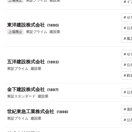
上場廃止
東証プライム
建設業
#
イ
#
ゼ
東洋建設株式会社
(
1890
)
#
公
上場廃止
東証プライム
建設業
#
風
#
ゼ
五洋建設株式会社
(
1893
)
#
公
東証プライム
建設業
#
鉄
金下建設株式会社
(
1897
)
#
公
東証スタンダード
建設業
#
道
世紀東急工業株式会社
(
1898
)
東証プライム
建設業
#
公