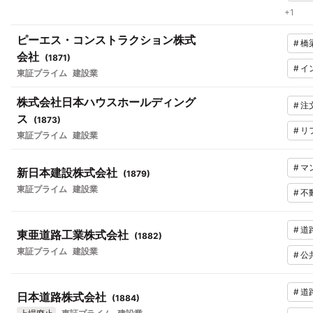
+
1
ピーエス・コンストラクション株式
#
橋
会社
(
1871
)
#
イ
東証プライム
建設業
株式会社日本ハウスホールディング
#
注
ス
(
1873
)
#
リ
東証プライム
建設業
#
マ
新日本建設株式会社
(
1879
)
東証プライム
建設業
#
不
#
道
東亜道路工業株式会社
(
1882
)
東証プライム
建設業
#
公
#
道
日本道路株式会社
(
1884
)